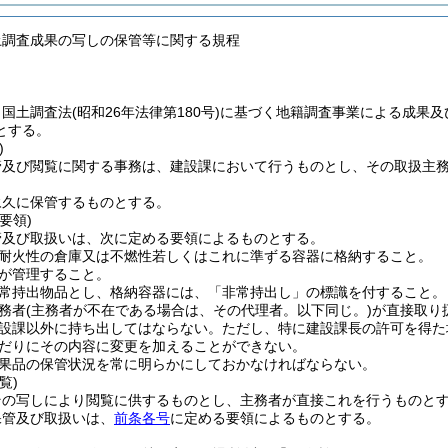
土調査成果の写しの保管等に関する規程
、国土調査法
(昭和26年法律第180号)
に基づく地籍調査事業による成果及
とする。
)
管及び閲覧に関する事務は、建設課において行うものとし、その取扱主
永久に保管するものとする。
要領)
管及び取扱いは、次に定める要領によるものとする。
耐火性の倉庫又は不燃性若しくはこれに準ずる容器に格納すること。
が管理すること。
常持出物品とし、格納容器には、「非常持出し」の標識を付すること。
務者
(主務者が不在である場合は、その代理者。以下同じ。)
が直接取り
設課以外に持ち出してはならない。
ただし、特に建設課長の許可を得た
だりにその内容に変更を加えることができない。
果品の保管状況を常に明らかにしておかなければならない。
覧)
その写しにより閲覧に供するものとし、主務者が直接これを行うものと
保管及び取扱いは、
前条各号
に定める要領によるものとする。