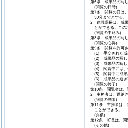
第6条
成果品の写
(閲覧の日時)
第7条
閲覧の日は
30分までとする。
2
建設課長は、成
とができる。
この
(閲覧の申込み)
第8条
成果品の写
(閲覧の心得)
第9条
閲覧を許可
(1)
手交された成
(2)
成果品の写し
(3)
成果品の写し
(4)
閲覧中には、
(5)
閲覧中に成果
(6)
成果品の透き
(閲覧の終了)
第10条
閲覧者は、
2
主務者は、返納
(閲覧の制限)
第11条
主務者は、
ことができる。
(弁償)
第12条
町長は、閲
(その他)