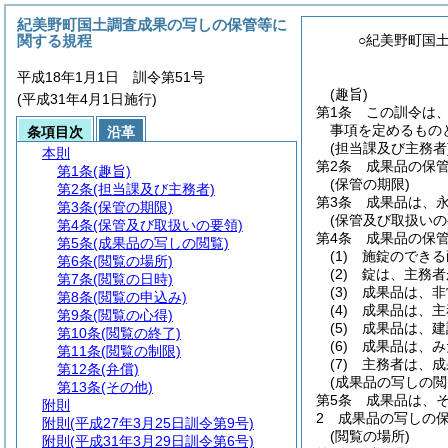
紀美野町国土調査成果の写しの保管等に
関する規程
○紀美野町国
平成18年1月1日 訓令第51号
(趣旨)
(平成31年4月1日施行)
第1条
この訓令は
事項を定めるもの
条項目次
沿革
(担当課及び主務者
本則
第2条
成果品の保
第1条
(趣旨)
(保管の期限)
第2条
(担当課及び主務者)
第3条
成果品は、
第3条
(保管の期限)
(保管及び取扱いの
第4条
(保管及び取扱いの要領)
第4条
成果品の保
第5条
(成果品の写しの閲覧)
(1)
施錠のできる
第6条
(閲覧の場所)
(2)
錠は、主務者
第7条
(閲覧の日時)
(3)
成果品は、非
第8条
(閲覧の申込み)
(4)
成果品は、主
第9条
(閲覧の心得)
(5)
成果品は、建
第10条
(閲覧の終了)
(6)
成果品は、み
第11条
(閲覧の制限)
(7)
主務者は、成
第12条
(弁償)
(成果品の写しの閲
第13条
(その他)
第5条
成果品は、
附則
2
成果品の写しの
附則
(平成27年3月25日訓令第9号)
(閲覧の場所)
附則
(平成31年3月29日訓令第6号)