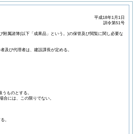
平成18年1月1日
訓令第51号
び附属諸簿
(以下「成果品」という。)
の保管及び閲覧に関し必要な
務者及び代理者は、建設課長が定める。
扱うものとする。
場合には、この限りでない。
する。