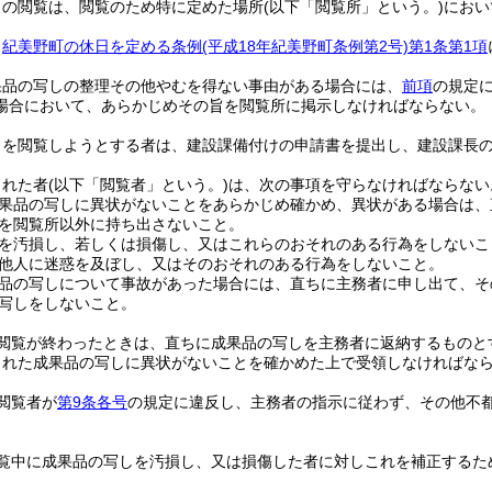
しの閲覧は、閲覧のため特に定めた場所
(以下「閲覧所」という。)
におい
、
紀美野町の休日を定める条例
(平成18年紀美野町条例第2号)
第1条第1項
果品の写しの整理その他やむを得ない事由がある場合には、
前項
の規定
場合において、あらかじめその旨を閲覧所に掲示しなければならない。
しを閲覧しようとする者は、建設課備付けの申請書を提出し、建設課長
された者
(以下「閲覧者」という。)
は、次の事項を守らなければならない
果品の写しに異状がないことをあらかじめ確かめ、異状がある場合は、
を閲覧所以外に持ち出さないこと。
を汚損し、若しくは損傷し、又はこれらのおそれのある行為をしないこ
他人に迷惑を及ぼし、又はそのおそれのある行為をしないこと。
品の写しについて事故があった場合には、直ちに主務者に申し出て、そ
写しをしないこと。
閲覧が終わったときは、直ちに成果品の写しを主務者に返納するものと
された成果品の写しに異状がないことを確かめた上で受領しなければな
閲覧者が
第9条各号
の規定に違反し、主務者の指示に従わず、その他不
覧中に成果品の写しを汚損し、又は損傷した者に対しこれを補正するた