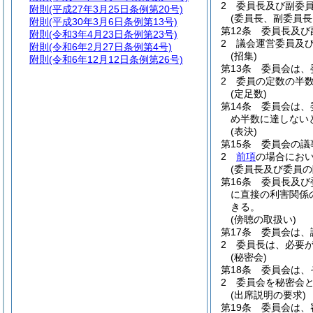
2
委員長及び副委
附則
(平成27年3月25日条例第20号)
(委員長、副委員
附則
(平成30年3月6日条例第13号)
第12条
委員長及び
附則
(令和3年4月23日条例第23号)
2
議会運営委員及
附則
(令和6年2月27日条例第4号)
(招集)
附則
(令和6年12月12日条例第26号)
第13条
委員会は、
2
委員の定数の半
(定足数)
第14条
委員会は、
め半数に達しない
(表決)
第15条
委員会の議
2
前項
の場合にお
(委員長及び委員の
第16条
委員長及び
に直接の利害関係
きる。
(傍聴の取扱い)
第17条
委員会は、
2
委員長は、必要
(秘密会)
第18条
委員会は、
2
委員会を秘密会
(出席説明の要求)
第19条
委員会は、