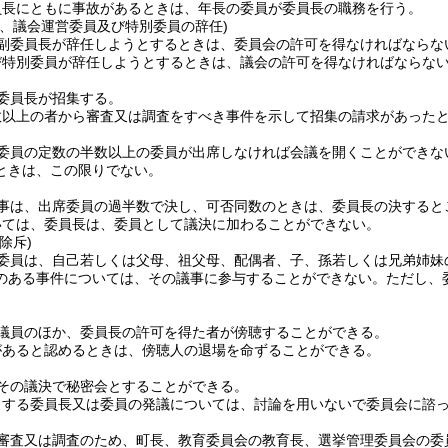
員長にともに事故があるときは、年長の委員が委員長の職務を行う。
長、議会運営委員及び特別委員の辞任)
副委員長が辞任しようとするときは、委員会の許可を得なければならな
び特別委員が辞任しようとするときは、議会の許可を得なければならな
委員長が招集する。
数以上の者から審査又は調査をすべき事件を示して招集の請求があった
委員の定数の半数以上の委員が出席しなければ会議を開くことができな
ときは、この限りでない。
事は、出席委員の過半数で決し、可否同数のときは、委員長の決すると
いては、委員長は、委員として議決に加わることができない。
除斥)
委員は、自己若しくは父母、祖父母、配偶者、子、孫若しくは兄弟姉妹
のある事件については、その議事に参与することができない。
ただし、
議員のほか、委員長の許可を得た者が傍聴することができる。
があると認めるときは、傍聴人の退場を命ずることができる。
その議決で秘密会とすることができる。
とする委員長又は委員の発議については、討論を用いないで委員会に諮
審査又は調査のため、町長、教育委員会の教育長、選挙管理委員会の委