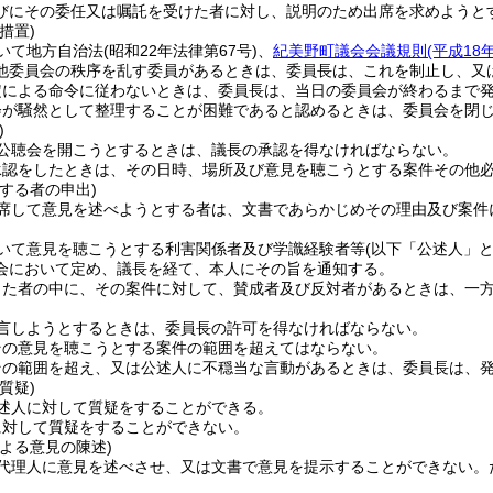
びにその委任又は嘱託を受けた者に対し、説明のため出席を求めようと
措置)
いて地方自治法
(昭和22年法律第67号)
、
紀美野町議会会議規則
(平成1
他委員会の秩序を乱す委員があるときは、委員長は、これを制止し、又
定による命令に従わないときは、委員長は、当日の委員会が終わるまで
会が騒然として整理することが困難であると認めるときは、委員会を閉
)
公聴会を開こうとするときは、議長の承認を得なければならない。
承認をしたときは、その日時、場所及び意見を聴こうとする案件その他
する者の申出)
席して意見を述べようとする者は、文書であらかじめその理由及び案件
いて意見を聴こうとする利害関係者及び学識経験者等
(以下「公述人」と
会において定め、議長を経て、本人にその旨を通知する。
出た者の中に、その案件に対して、賛成者及び反対者があるときは、一
言しようとするときは、委員長の許可を得なければならない。
その意見を聴こうとする案件の範囲を超えてはならない。
その範囲を超え、又は公述人に不穏当な言動があるときは、委員長は、
質疑)
述人に対して質疑をすることができる。
に対して質疑をすることができない。
よる意見の陳述)
代理人に意見を述べさせ、又は文書で意見を提示することができない。