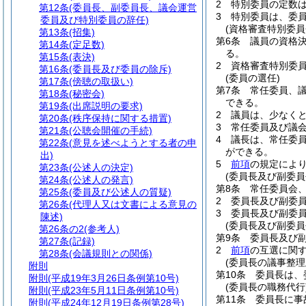
2
特別委員の定数
第12条
(委員長、副委員長、議会運営
3
特別委員は、委
委員及び特別委員の辞任)
(資格審査特別委
第13条
(招集)
第6条
議員の資格
第14条
(定足数)
る。
第15条
(表決)
2
資格審査特別委
第16条
(委員長及び委員の除斥)
(委員の選任)
第17条
(傍聴の取扱い)
第7条
常任委員、
第18条
(秘密会)
できる。
第19条
(出席説明の要求)
2
議員は、少なく
第20条
(秩序保持に関する措置)
3
常任委員及び議
第21条
(公聴会開催の手続)
4
議長は、常任委
第22条
(意見を述べようとする者の申
ができる。
出)
5
前項
の規定によ
第23条
(公述人の決定)
(委員長及び副委員
第24条
(公述人の発言)
第8条
常任委員会
第25条
(委員及び公述人の質疑)
2
委員長及び副委
第26条
(代理人又は文書による意見の
3
委員長及び副委
陳述)
(委員長及び副委
第26条の2
(参考人)
第9条
委員長及び
第27条
(記録)
2
前項
の互選に関
第28条
(会議規則との関係)
(委員長の議事整理
附則
第10条
委員長は、
附則
(平成19年3月26日条例第10号)
(委員長の職務代行
附則
(平成23年5月11日条例第10号)
第11条
委員長に事
附則
(平成24年12月19日条例第28号)