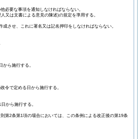
の他必要な事項を通知しなければならない。
理人又は文書による意見の陳述)
の規定を準用する。
作成させ、これに署名又は記名押印をしなければならない。
。
1日から施行する。
の政令で定める日から施行する。
1日から施行する。
附則第2条第1項の場合においては、この条例による改正後の第19条