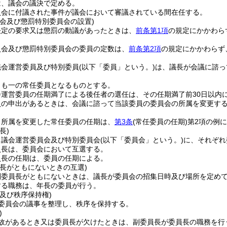
は、議会の議決で定める。
員会に付議された事件が議会において審議されている間在任する。
員会及び懲罰特別委員会の設置)
決定の要求又は懲罰の動議があったときは、
前条第1項
の規定にかかわら
員会及び懲罰特別委員会の委員の定数は、
前条第2項
の規定にかかわらず
議会運営委員及び特別委員
(以下「委員」という。)
は、議長が会議に諮っ
とも一の常任委員となるものとする。
会運営委員の任期満了による後任者の選任は、その任期満了前30日以内
員の申出があるときは、会議に諮って当該委員の委員会の所属を変更す
り所属を変更した常任委員の任期は、
第3条
(常任委員の任期)
第2項の例
長)
、議会運営委員会及び特別委員会
(以下「委員会」という。)
に、それぞれ
員長は、委員会において互選する。
員長の任期は、委員の任期による。
員長がともにないときの互選)
副委員長がともにないときは、議長が委員会の招集日時及び場所を定め
する職務は、年長の委員が行う。
及び秩序保持権)
委員会の議事を整理し、秩序を保持する。
)
故があるとき又は委員長が欠けたときは、副委員長が委員長の職務を行