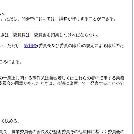
い。
い。
ただし、閉会中においては、議長が許可することができる。
ときは、委員長は、委員会を招集しなければならない。
い。
ただし、
第16条
(委員長及び委員の除斥)
の規定による除斥のた
ころによる。
の一身上に関する事件又は自己若しくはこれらの者の従事する業務
委員会の同意があったときは、会議に出席して、発言することがで
って決める。
員長、農業委員会の会長及び監査委員その他法律に基づく委員会の