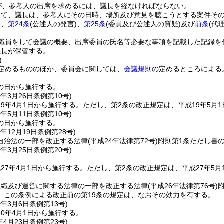
が、参考人の出席を求めるには、議長を経なければならない。
いて、議長は、参考人にその日時、場所及び意見を聴こうとする案件そ
は、
第24条
(公述人の発言)
、
第25条
(委員及び公述人の質疑)
及び
前条
(代
職員をして会議の概要、出席委員の氏名等必要な事項を記載した記録を
議長が保管する。
)
定めるもののほか、委員会に関しては、
会議規則
の定めるところによる
の日から施行する。
9年3月26日
条例第10号)
9年4月1日から施行する。
ただし、第2条の改正規定は、平成19年5月
3年5月11日
条例第10号)
の日から施行する。
4年12月19日
条例第28号)
自治法の一部を改正する法律
(平成24年法律第72号)
附則第1条ただし書
7年3月25日
条例第20号)
27年4月1日から施行する。
ただし、第2条の改正規定は、平成27年5月
組織及び運営に関する法律の一部を改正する法律
(平成26年法律第76号)
、この条例による改正前の第19条の規定は、なおその効力を有する。
0年3月6日
条例第13号)
0年4月1日から施行する。
年4月23日
条例第23号)