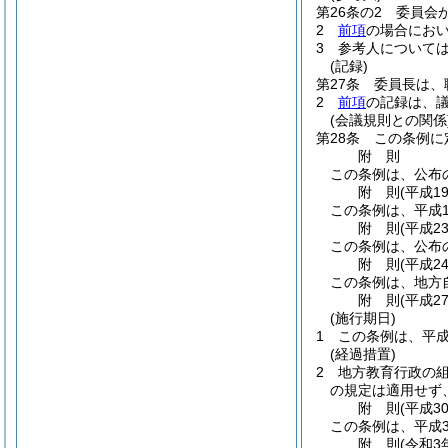
第26条の2
委員会
2
前項
の場合にお
3
参考人について
(記録)
第27条
委員長は、
2
前項
の記録は、
(会議規則との関係
第28条
この条例に
附
則
この条例は、公布
附
則
(平成1
この条例は、平成1
附
則
(平成2
この条例は、公布
附
則
(平成2
この条例は、地方
附
則
(平成2
(施行期日)
1
この条例は、平成
(経過措置)
2
地方教育行政の
の規定は適用せず
附
則
(平成3
この条例は、平成3
附
則
(令和3