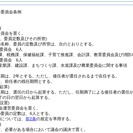
会委員会条例
)
委員会を置く。
称、委員定数及びその所管)
の名称、委員の定数及び所管は、次のとおりとする。
委員会 6人
課、税務課、保健福祉課、子育て推進課、会計課、教育委員会及び消防
委員会 6人
産業課、建設課、まちづくり課、水道課及び農業委員会に関する事項
期は、2年とする。
ただし、後任者が選任されるまで在任する。
は、前任者の残任期間とする。
起算)
任期は、選任の日から起算する。
ただし、任期満了による後任者の選任
了の日の翌日から起算する。
設置)
会運営委員会を置く。
委員の定数は、6人とする。
期については、
前2条
の規定を準用する。
)
は、必要がある場合において議会の議決で置く。