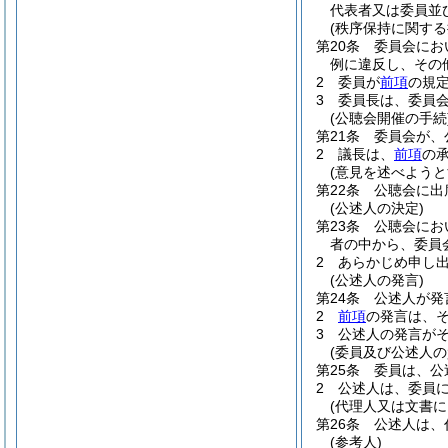
代表者又は委員並
(秩序保持に関する
第20条
委員会にお
例に違反し、その
2
委員が
前項
の規
3
委員長は、委員
(公聴会開催の手続
第21条
委員会が、
2
議長は、
前項
の
(意見を述べようと
第22条
公聴会に出
(公述人の決定)
第23条
公聴会にお
者の中から、委員
2
あらかじめ申し
(公述人の発言)
第24条
公述人が発
2
前項
の発言は、
3
公述人の発言が
(委員及び公述人の
第25条
委員は、公
2
公述人は、委員
(代理人又は文書に
第26条
公述人は、
(参考人)