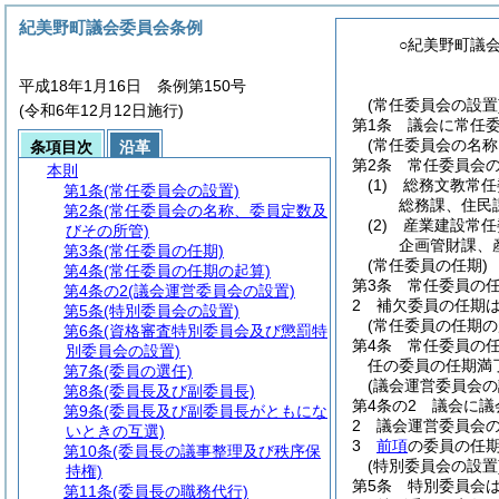
紀美野町議会委員会条例
○紀美野町議
平成18年1月16日 条例第150号
(常任委員会の設置
(令和6年12月12日施行)
第1条
議会に常任
(常任委員会の名
条項目次
沿革
第2条
常任委員会
本則
(1)
総務文教常任
第1条
(常任委員会の設置)
総務課、住民
第2条
(常任委員会の名称、委員定数及
(2)
産業建設常任
びその所管)
企画管財課、
第3条
(常任委員の任期)
(常任委員の任期)
第4条
(常任委員の任期の起算)
第3条
常任委員の任
第4条の2
(議会運営委員会の設置)
2
補欠委員の任期
第5条
(特別委員会の設置)
(常任委員の任期の
第6条
(資格審査特別委員会及び懲罰特
第4条
常任委員の
別委員会の設置)
任の委員の任期満
第7条
(委員の選任)
(議会運営委員会の
第8条
(委員長及び副委員長)
第4条の2
議会に議
第9条
(委員長及び副委員長がともにな
2
議会運営委員会の
いときの互選)
3
前項
の委員の任
第10条
(委員長の議事整理及び秩序保
(特別委員会の設置
持権)
第5条
特別委員会
第11条
(委員長の職務代行)