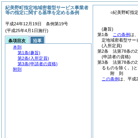
紀美野町指定地域密着型サービス事業者
等の指定に関する基準を定める条例
○紀美野町指
平成24年12月19日 条例第19号
(趣旨)
(平成25年4月1日施行)
第1条
この条例
は
定地域密着型サー
条項目次
沿革
(入所定員)
本則
第2条
法第78条の
第1条
(趣旨)
(申請者の資格)
第2条
(入所定員)
第3条
法第78条の
第3条
(申請者の資格)
るものを除く。)
と
附則
附
則
この条例
は、平成