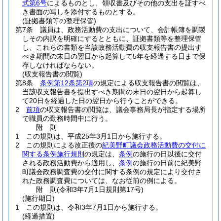
式第6号
によるものとし、領収書及びその他の支出を証すべ
き書面の写しを添付するものとする。
(証拠書類等の整理保管)
第7条
議員は、政務活動費の支出について、会計帳簿を調製
しその内訳を明確にするとともに、証拠書類等を整理保管
し、これらの書類を当該政務活動費の収支報告書の提出す
べき期間の末日の翌日から起算して5年を経過する日まで保
存しなければならない。
(収支報告書の閲覧)
第8条
条例第12条第2項
の規定による収支報告書の閲覧は、
当該収支報告書を提出すべき期間の末日の翌日から起算し
て20日を経過した日の翌日から行うことができる。
2
前項
の収支報告書の閲覧は、議会事務局長が指定する場所
で職員の勤務時間中に行う。
附
則
1
この規則は、平成25年3月1日から施行する。
2
この規則による改正後の
紀美野町議会政務活動費の交付に
関する条例施行規則
の規定は、
条例
の施行の日以後に交付
される政務活動費から適用し、
条例
の施行の日前に紀美野
町議会政務調査費の交付に関する条例の規定により交付さ
れた政務調査費については、なお従前の例による。
附
則
(令和3年7月1日
規則第17号)
(施行期日)
1
この規則は、令和3年7月1日から施行する。
(経過措置)