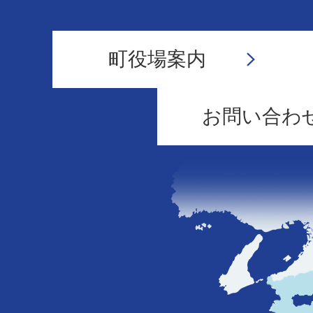
町役場案内
お問い合わ
和
歌
山
県
の