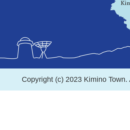
地
図。
紀
美
野
町
は、
Copyright (c) 2023 Kimino Town. 
和
歌
山
県