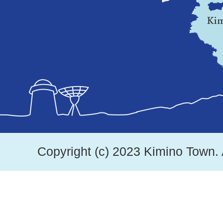
地
図。
紀
美
野
町
は、
Copyright (c) 2023 Kimino Town. 
和
歌
山