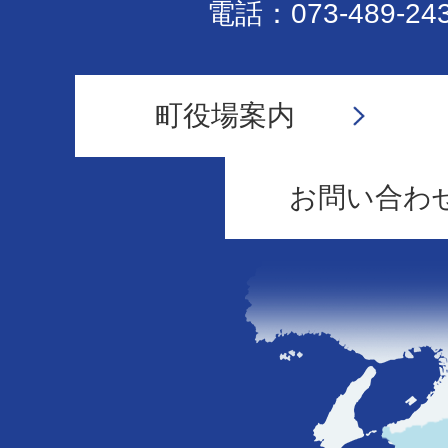
電話：073-489-24
町役場案内
お問い合わ
和
歌
山
県
の