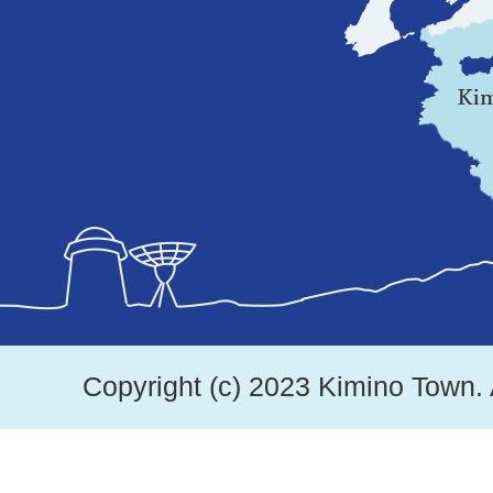
県
の
地
図。
紀
美
野
町
は、
Copyright (c) 2023 Kimino Town. 
和
歌