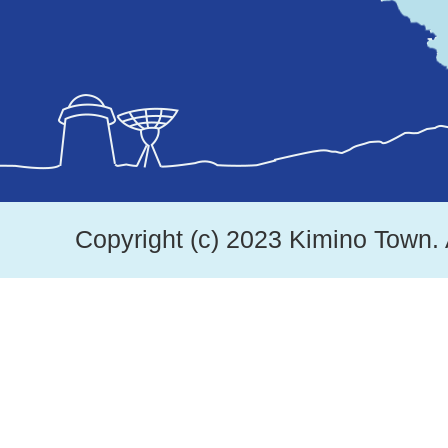
図。
紀
美
野
町
は、
Copyright (c) 2023 Kimino Town. 
和
歌
山
県
北