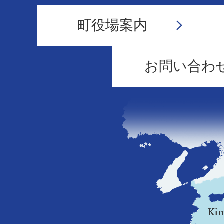
町役場案内
お問い合わ
和
歌
山
県
の
地