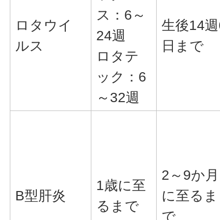
ス：6～
ロタウイ
生後14週
24週
ルス
日まで
ロタテ
ック：6
～32週
2～9か月
1歳に至
B型肝炎
に至るま
るまで
で