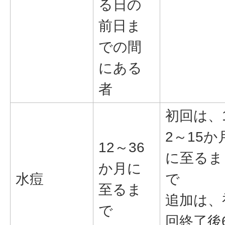
る日の
前日ま
での間
にある
者
初回は、
2～15か
12～36
に至るま
か月に
水痘
で
至るま
追加は、
で
回終了後