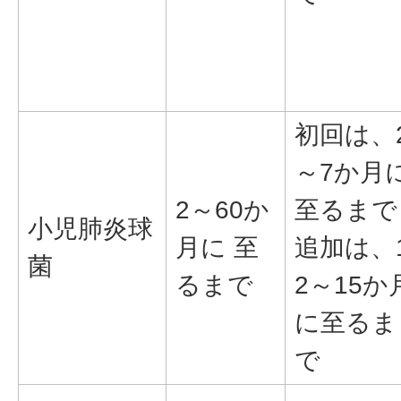
初回は、
～7か月
2～60か
至るまで
小児肺炎球
月に 至
追加は、
菌
るまで
2～15か
に至るま
で