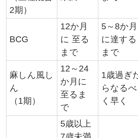
2期）
12か月
5～8か月
BCG
に 至る
に達する
まで
まで
12～24
麻しん風し
1歳過ぎ
か月に
ん
らなるべ
至るま
（1期）
く早く
で
5歳以上
7歳未満