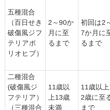
五種混合
（百日せき
2～90か
初回は2
破傷風ジフ
月に至
7か月に
テリアポ
るまで
るまで
リオヒブ）
二種混合
(破傷風ジ
11歳以
11歳以上
フテリア）
上13歳
2歳に至
（三種混合
未満
まで