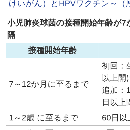
けいがん）とHPVワクチン～（
小児肺炎球菌の接種開始年齢が7
隔
接種開始年齢
初回：
以上開
7～12か月に至るまで
追加：
日以上
1～2歳 に至るまで
60日