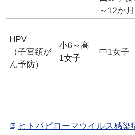
～12か月
HPV
小6～高
（子宮頚が
中1女子
1女子
ん予防）
ヒトパピローマウイルス感染