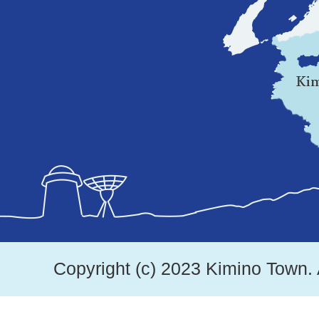
県
の
地
図。
紀
美
野
町
は、
Copyright (c) 2023 Kimino Town. 
和