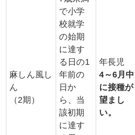
で小学
校就学
の始期
に達す
る日の1
年長児
麻しん風し
年前の
4～6月中
ん
日か
に接種が
（2期）
ら、当
望まし
該初期
い。
に達す