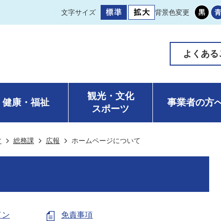
文字サイズ
背景色変更
よくある
観光・文化
健康・福祉
事業者の方
スポーツ
す
総務課
広報
ホームページについて
イン
免責事項