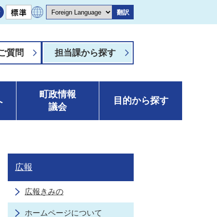
翻訳
ご質問
担当課から探す
町政情報
へ
目的から探す
議会
広報
広報きみの
ホームページについて