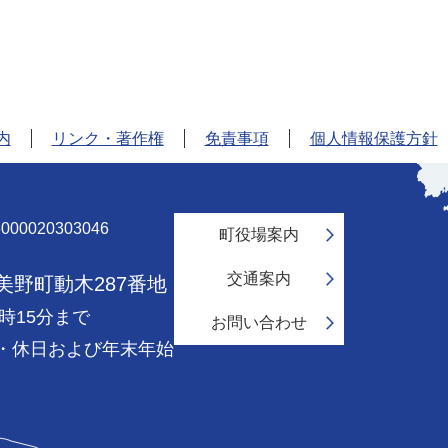
内
リンク・著作権
免責事項
個人情報保護方針
和
歌
山
00020303046
町役場案内
県
の
交通案内
紀美野町動木287番地
地
時15分まで
図
お問い合わせ
紀
・休日および年末年始
美
野
町
は