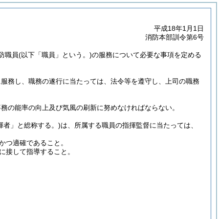
平成18年1月1日
消防本部訓令第6号
防職員
(以下「職員」という。)
の服務について必要な事項を定める
に服務し、職務の遂行に当たっては、法令等を遵守し、上司の職務
事務の能率の向上及び気風の刷新に努めなければならない。
揮者」と総称する。)
は、所属する職員の指揮監督に当たっては、
かつ適確であること。
に接して指導すること。