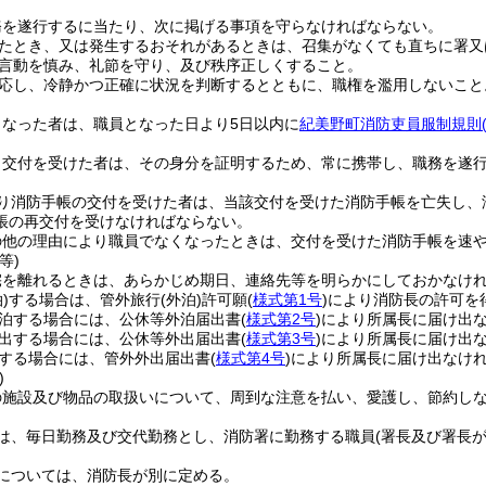
務を遂行するに当たり、次に掲げる事項を守らなければならない。
たとき、又は発生するおそれがあるときは、召集がなくても直ちに署又
言動を慎み、礼節を守り、及び秩序正しくすること。
応し、冷静かつ正確に状況を判断するとともに、職権を濫用しないこと
となった者は、職員となった日より5日以内に
紀美野町消防吏員服制規則
。
り交付を受けた者は、その身分を証明するため、常に携帯し、職務を遂
り消防手帳の交付を受けた者は、当該交付を受けた消防手帳を亡失し、
帳の再交付を受けなければならない。
の他の理由により職員でなくなったときは、交付を受けた消防手帳を速
等)
宅を離れるときは、あらかじめ期日、連絡先等を明らかにしておかなけ
)
する場合は、管外旅行
(外泊)
許可願
(
様式第1号
)
により消防長の許可を
泊する場合には、公休等外泊届出書
(
様式第2号
)
により所属長に届け出
出する場合には、公休等外出届出書
(
様式第3号
)
により所属長に届け出
する場合には、管外外出届出書
(
様式第4号
)
により所属長に届け出なけ
)
の施設及び物品の取扱いについて、周到な注意を払い、愛護し、節約し
は、毎日勤務及び交代勤務とし、消防署に勤務する職員
(署長及び署長
については、消防長が別に定める。