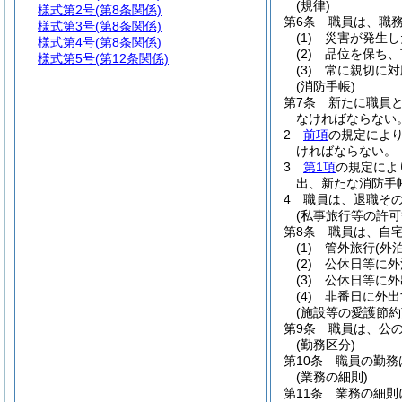
(規律)
様式第2号
(第8条関係)
第6条
職員は、職
様式第3号
(第8条関係)
(1)
災害が発生し
様式第4号
(第8条関係)
(2)
品位を保ち、
様式第5号
(第12条関係)
(3)
常に親切に対
(消防手帳)
第7条
新たに職員
なければならない
2
前項
の規定によ
ければならない。
3
第1項
の規定によ
出、新たな消防手
4
職員は、退職そ
(私事旅行等の許可
第8条
職員は、自
(1)
管外旅行
(外泊
(2)
公休日等に外
(3)
公休日等に外
(4)
非番日に外出
(施設等の愛護節約
第9条
職員は、公
(勤務区分)
第10条
職員の勤務
(業務の細則)
第11条
業務の細則