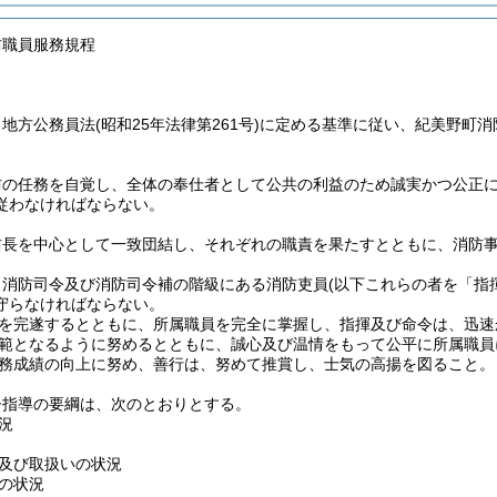
防職員服務規程
、地方公務員法
(昭和25年法律第261号)
に定める基準に従い、紀美野町消
防の任務を自覚し、全体の奉仕者として公共の利益のため誠実かつ公正
従わなければならない。
防長を中心として一致団結し、それぞれの職責を果たすとともに、消防
、消防司令及び消防司令補の階級にある消防吏員
(以下これらの者を「指
守らなければならない。
を完遂するとともに、所属職員を完全に掌握し、指揮及び命令は、迅速
範となるように努めるとともに、誠心及び温情をもって公平に所属職員
務成績の向上に努め、善行は、努めて推賞し、士気の高揚を図ること。
督指導の要綱は、次のとおりとする。
況
及び取扱いの状況
の状況