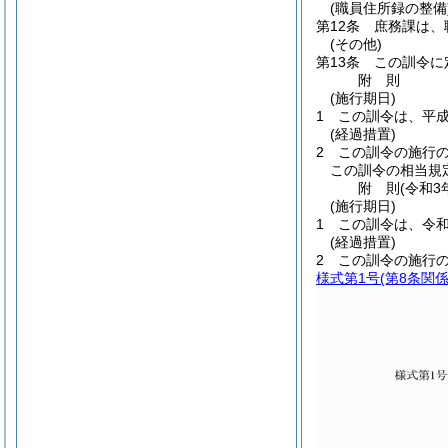
(職員住所録の整備
第12条
庶務課は、
(その他)
第13条
この訓令に
附
則
(施行期日)
1
この訓令は、平成
(経過措置)
2
この訓令の施行
この訓令の相当規
附
則
(令和3
(施行期日)
1
この訓令は、令和
(経過措置)
2
この訓令の施行
様式第1号
(第8条関係