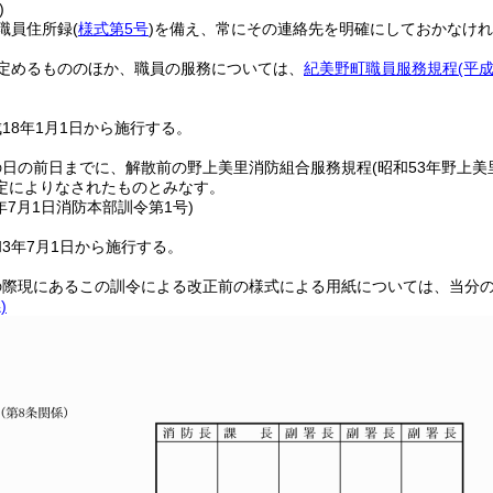
)
職員住所録
(
様式第5号
)
を備え、常にその連絡先を明確にしておかなけれ
定めるもののほか、職員の服務については、
紀美野町職員服務規程
(平
18年1月1日から施行する。
の日の前日までに、解散前の野上美里消防組合服務規程
(昭和53年野上美
定によりなされたものとみなす。
年7月1日
消防本部訓令第1号)
3年7月1日から施行する。
の際現にあるこの訓令による改正前の様式による用紙については、当分
)