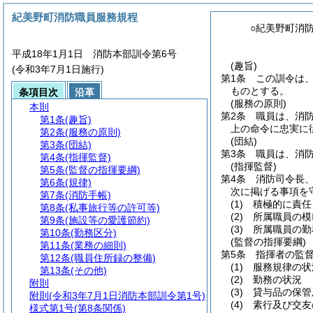
紀美野町消防職員服務規程
○紀美野町消
平成18年1月1日 消防本部訓令第6号
(趣旨)
(令和3年7月1日施行)
第1条
この訓令は
ものとする。
条項目次
沿革
(服務の原則)
本則
第2条
職員は、消
第1条
(趣旨)
上の命令に忠実に
第2条
(服務の原則)
(団結)
第3条
(団結)
第3条
職員は、消
第4条
(指揮監督)
(指揮監督)
第5条
(監督の指揮要綱)
第4条
消防司令長
第6条
(規律)
次に掲げる事項を
第7条
(消防手帳)
(1)
積極的に責任
第8条
(私事旅行等の許可等)
(2)
所属職員の模
第9条
(施設等の愛護節約)
(3)
所属職員の勤
第10条
(勤務区分)
(監督の指揮要綱)
第11条
(業務の細則)
第5条
指揮者の監
第12条
(職員住所録の整備)
(1)
服務規律の状
第13条
(その他)
(2)
勤務の状況
附則
(3)
貸与品の保管
附則
(令和3年7月1日消防本部訓令第1号)
(4)
素行及び交友
様式第1号
(第8条関係)