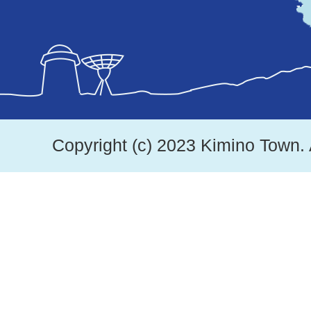
紀
美
野
町
は、
Copyright (c) 2023 Kimino Town. 
和
歌
山
県
北