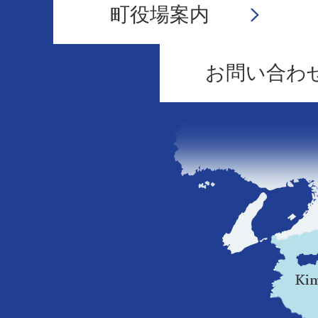
町役場案内
お問い合わ
和
歌
山
県
の
地
図。