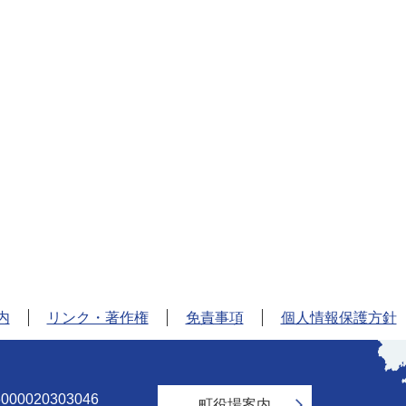
内
リンク・著作権
免責事項
個人情報保護方針
和
歌
山
00020303046
町役場案内