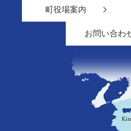
町役場案内
お問い合わ
和
歌
山
県
の
地