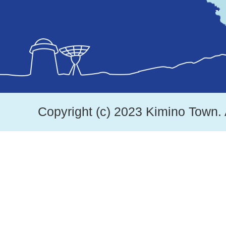
図。
紀
美
野
町
は、
Copyright (c) 2023 Kimino Town. 
和
歌
山
県
北