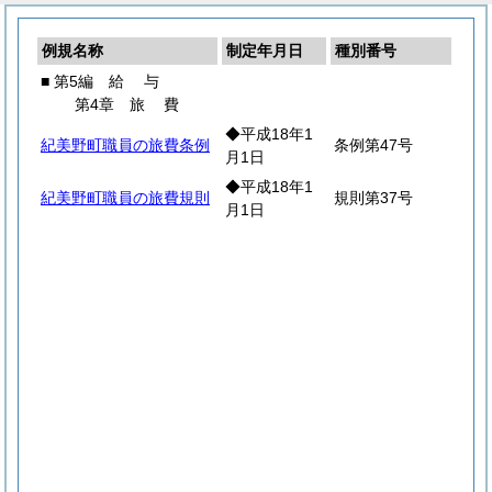
例規名称
制定年月日
種別番号
■ 第5編
給
与
第4章
旅
費
◆平成18年1
紀美野町職員の旅費条例
条例第47号
月1日
◆平成18年1
紀美野町職員の旅費規則
規則第37号
月1日