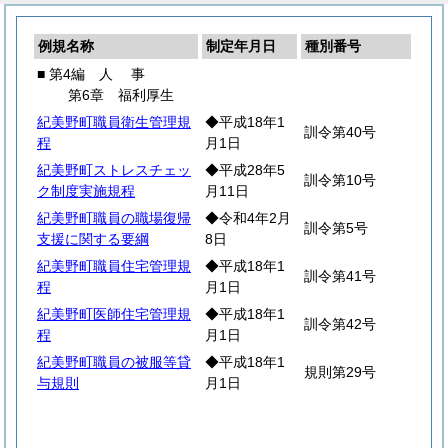
例規名称
制定年月日
種別番号
■ 第4編
人
事
第6章 福利厚生
紀美野町職員衛生管理規
◆平成18年1
訓令第40号
程
月1日
紀美野町ストレスチェッ
◆平成28年5
訓令第10号
ク制度実施規程
月11日
紀美野町職員の職場復帰
◆令和4年2月
訓令第5号
支援に関する要綱
8日
紀美野町職員住宅管理規
◆平成18年1
訓令第41号
程
月1日
紀美野町医師住宅管理規
◆平成18年1
訓令第42号
程
月1日
紀美野町職員の被服等貸
◆平成18年1
規則第29号
与規則
月1日