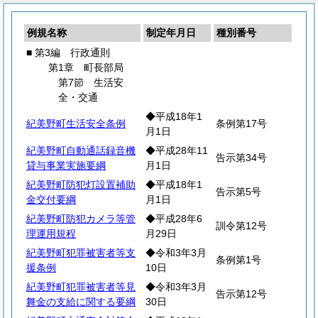
例規名称
制定年月日
種別番号
■ 第3編 行政通則
第1章 町長部局
第7節 生活安
全・交通
◆平成18年1
紀美野町生活安全条例
条例第17号
月1日
紀美野町自動通話録音機
◆平成28年11
告示第34号
貸与事業実施要綱
月1日
紀美野町防犯灯設置補助
◆平成18年1
告示第5号
金交付要綱
月1日
紀美野町防犯カメラ等管
◆平成28年6
訓令第12号
理運用規程
月29日
紀美野町犯罪被害者等支
◆令和3年3月
条例第1号
援条例
10日
紀美野町犯罪被害者等見
◆令和3年3月
告示第12号
舞金の支給に関する要綱
30日