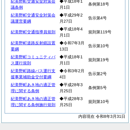
紀美野町交通安全対策会
◆平成18年1
条例第18号
議条例
月1日
紀美野町交通安全対策会
◆平成29年2
告示第4号
議運営要綱
月27日
◆平成18年4
紀美野町交通指導員規則
規則第119号
月1日
紀美野町道路反射鏡設置
◆令和7年3月
告示第10号
要綱
13日
紀美野町コミュニティバ
◆平成18年1
規則第19号
ス運行規則
月1日
紀美野町路線バス運行支
◆令和3年2月
告示第2号
援事業補助金交付要綱
4日
紀美野町あき地の適正管
◆平成28年3
条例第5号
理に関する条例
月25日
紀美野町あき地の適正管
◆平成28年3
規則第10号
理に関する条例施行規則
月25日
内容現在 令和8年3月31日