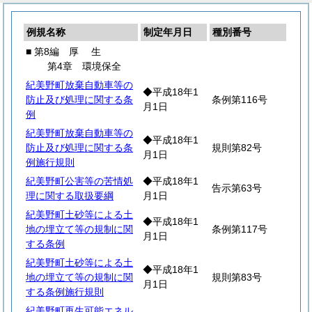
例規名称
制定年月日
種別番号
■ 第8編
厚
生
第4章 環境保全
紀美野町放棄自動車等の
◆平成18年1
防止及び処理に関する条
条例第116号
月1日
例
紀美野町放棄自動車等の
◆平成18年1
防止及び処理に関する条
規則第82号
月1日
例施行規則
紀美野町公害等の苦情処
◆平成18年1
告示第63号
理に関する取扱要綱
月1日
紀美野町土砂等による土
◆平成18年1
地の埋立て等の規制に関
条例第117号
月1日
する条例
紀美野町土砂等による土
◆平成18年1
地の埋立て等の規制に関
規則第83号
月1日
する条例施行規則
紀美野町再生可能エネル