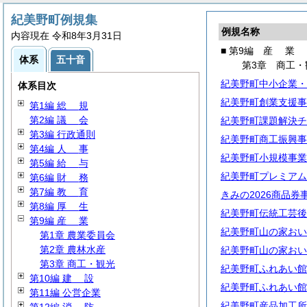
紀美野町例規集
例規名称
内容現在 令和8年3月31日
■ 第9編
産
業
体系
五十音
第3章 商工・
紀美野町中小企業・
体系目次
紀美野町創業支援事
第1編
総
規
第2編
議
会
紀美野町課題解決チ
第3編 行政通則
紀美野町商工振興事
第4編
人
事
紀美野町小規模事業
第5編
給
与
紀美野町プレミアム
第6編
財
務
第7編
教
育
きみの2026商品券
第8編
厚
生
紀美野町伝統工芸後
第9編
産
業
紀美野町山の家おい
第1章 農業委員会
第2章 農林水産
紀美野町山の家おい
第3章 商工・観光
紀美野町ふれあい館
第10編
建
設
紀美野町ふれあい館
第11編 公営企業
紀美野町産品加工所