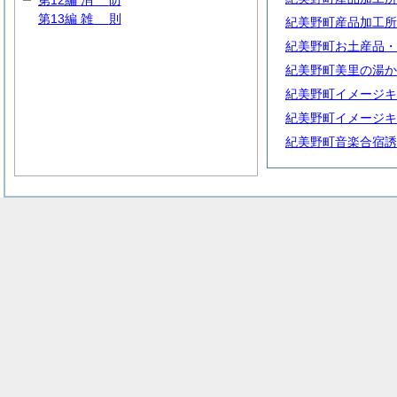
第12編
消
防
第13編
雑
則
紀美野町産品加工所
紀美野町お土産品・
紀美野町美里の湯か
紀美野町イメージキ
紀美野町イメージキ
紀美野町音楽合宿誘