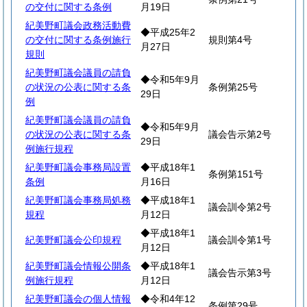
の交付に関する条例
月19日
紀美野町議会政務活動費
◆平成25年2
の交付に関する条例施行
規則第4号
月27日
規則
紀美野町議会議員の請負
◆令和5年9月
の状況の公表に関する条
条例第25号
29日
例
紀美野町議会議員の請負
◆令和5年9月
の状況の公表に関する条
議会告示第2号
29日
例施行規程
紀美野町議会事務局設置
◆平成18年1
条例第151号
条例
月16日
紀美野町議会事務局処務
◆平成18年1
議会訓令第2号
規程
月12日
◆平成18年1
紀美野町議会公印規程
議会訓令第1号
月12日
紀美野町議会情報公開条
◆平成18年1
議会告示第3号
例施行規程
月12日
紀美野町議会の個人情報
◆令和4年12
条例第29号