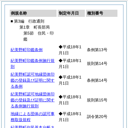
例規名称
制定年月日
種別番号
■ 第3編 行政通則
第1章 町長部局
第5節 住民・印
鑑
◆平成18年1
紀美野町印鑑条例
条例第13号
月1日
紀美野町印鑑条例施行規
◆平成18年1
規則第14号
則
月1日
紀美野町認可地縁団体印
◆平成18年1
鑑の登録及び証明に関す
条例第14号
月1日
る条例
紀美野町認可地縁団体印
◆平成18年1
鑑の登録及び証明に関す
規則第15号
月1日
る条例施行規則
地縁による団体の認可事
◆平成18年1
訓令第20号
務取扱規程
月1日
紀美野町住民基本台帳ネ