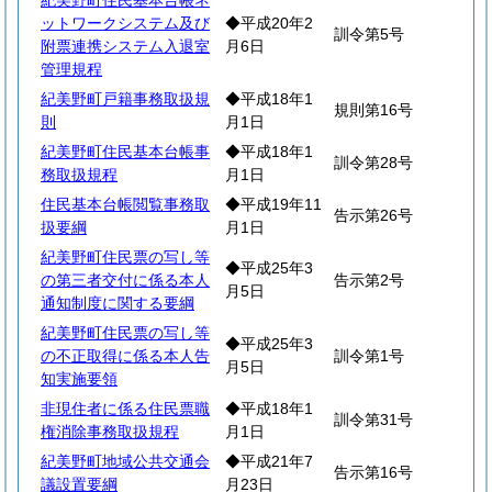
紀美野町住民基本台帳ネ
ットワークシステム及び
◆平成20年2
訓令第5号
附票連携システム入退室
月6日
管理規程
紀美野町戸籍事務取扱規
◆平成18年1
規則第16号
則
月1日
紀美野町住民基本台帳事
◆平成18年1
訓令第28号
務取扱規程
月1日
住民基本台帳閲覧事務取
◆平成19年11
告示第26号
扱要綱
月1日
紀美野町住民票の写し等
◆平成25年3
の第三者交付に係る本人
告示第2号
月5日
通知制度に関する要綱
紀美野町住民票の写し等
◆平成25年3
の不正取得に係る本人告
訓令第1号
月5日
知実施要領
非現住者に係る住民票職
◆平成18年1
訓令第31号
権消除事務取扱規程
月1日
紀美野町地域公共交通会
◆平成21年7
告示第16号
議設置要綱
月23日